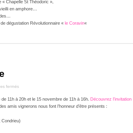
 « Chapelle St Théodoric »,
décembre
vieilli en amphore…
2015
andes…
l de dégustation Révolutionnaire «
le Coravin
«
e
sur
es fermés
Dégustation
e de 11h à 20h et le 15 novembre de 11h à 16h.
Découvrez l’invitation
d’automne
 des amis vignerons nous font l’honneur d’être présents :
t Condrieu)