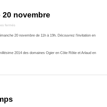
e 20 novembre
sur
es fermés
Dégustation
imanche 20 novembre de 11h à 19h. Découvrez l’invitation en
dimanche
20
.
novembre
millésime 2014 des domaines Ogier en Côte Rôtie et Arlaud en
emps