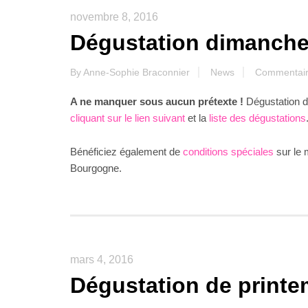
novembre 8, 2016
Dégustation dimanch
By
Anne-Sophie Braconnier
News
Commentair
A ne manquer sous aucun prétexte !
Dégustation d
cliquant sur le lien suivant
et la
liste des dégustations
Bénéficiez également de
conditions spéciales
sur le 
Bourgogne.
mars 4, 2016
Dégustation de print