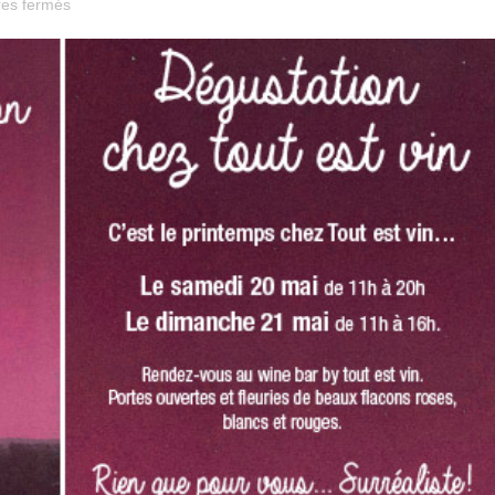
sur
es fermés
Dégustation
le
samedi
20
et
le
dimanche
21
mai