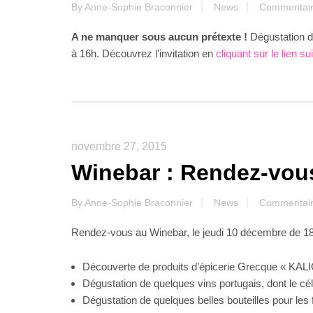
By
Anne-Sophie Braconnier
News
Commentair
A ne manquer sous aucun prétexte !
Dégustation d
à 16h. Découvrez l’invitation en
cliquant sur le lien su
novembre 27, 2015
Winebar : Rendez-vous
By
Anne-Sophie Braconnier
News
Commentair
Rendez-vous au Winebar, le jeudi 10 décembre de 18
Découverte de produits d’épicerie Grecque « KAL
Dégustation de quelques vins portugais, dont le c
Dégustation de quelques belles bouteilles pour les f