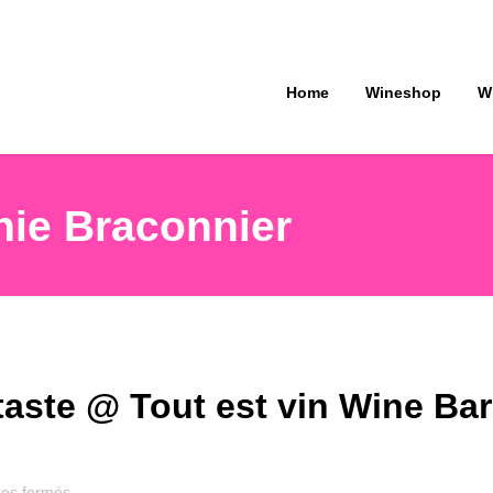
Home
Wineshop
W
ie Braconnier
aste @ Tout est vin Wine Bar
sur
es fermés