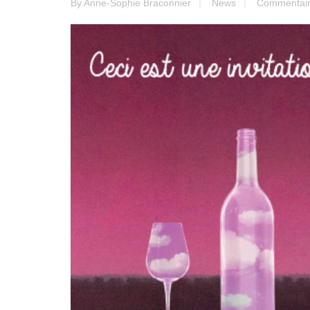
By
Anne-Sophie Braconnier
News
Commentair