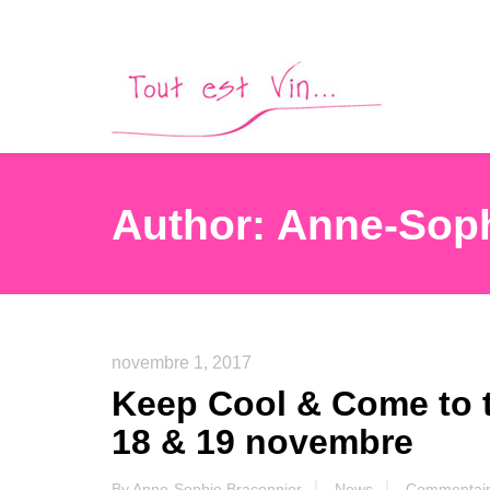
Author:
Anne-Soph
novembre 1, 2017
Keep Cool & Come to t
18 & 19 novembre
By
Anne-Sophie Braconnier
News
Commentair