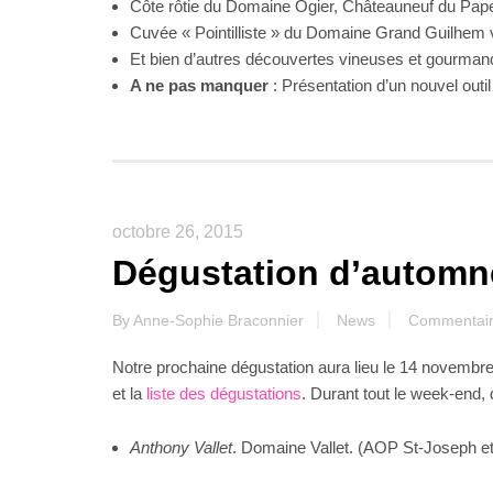
Côte rôtie du Domaine Ogier, Châteauneuf du Pape
Cuvée « Pointilliste » du Domaine Grand Guilhem 
Et bien d’autres découvertes vineuses et gourm
A ne pas manquer
: Présentation d’un nouvel outi
octobre 26, 2015
Dégustation d’automn
By
Anne-Sophie Braconnier
News
Commentair
Notre prochaine dégustation aura lieu le 14 novembr
et la
liste des dégustations
. Durant tout le week-end,
Anthony Vallet
. Domaine Vallet. (AOP St-Joseph e