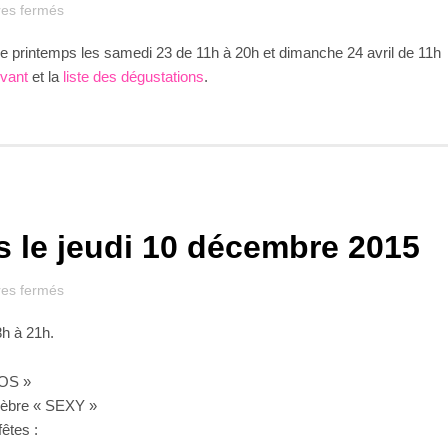
sur
es fermés
Dégustation
e printemps les samedi 23 de 11h à 20h et dimanche 24 avril de 11h
de
printemps
ivant
et la
liste des dégustations
.
 le jeudi 10 décembre 2015
sur
es fermés
Winebar
h à 21h.
:
Rendez-
vous
IOS »
le
élèbre « SEXY »
jeudi
êtes :
10