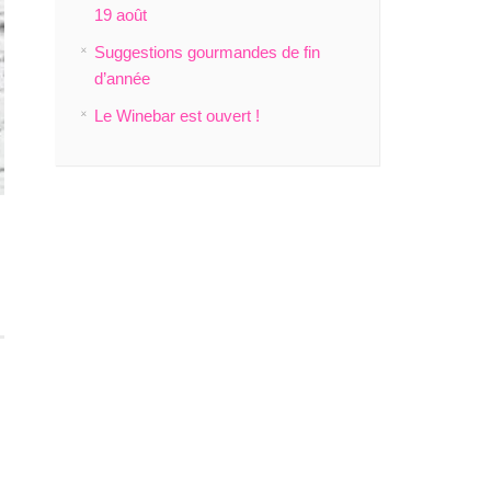
19 août
Suggestions gourmandes de fin
d’année
Le Winebar est ouvert !