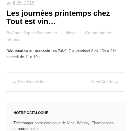
avril 25, 2015
Les journées printemps chez
Tout est vin…
By
Anne-Sophie Braconnier
News
Commentaires
sur
fermés
Les
Dégustation au magasin les 7-8-9.
7 & vendredi 8 de 15h à 21h,
journées
samedi de 11 à 19h.
printemps
chez
Tout
est
←
Previous Article
Next Article
→
vin…
NOTRE CATALOGUE
Télécharger notre catalogue de Vins, Whisky, Champagnes
et autres bulles