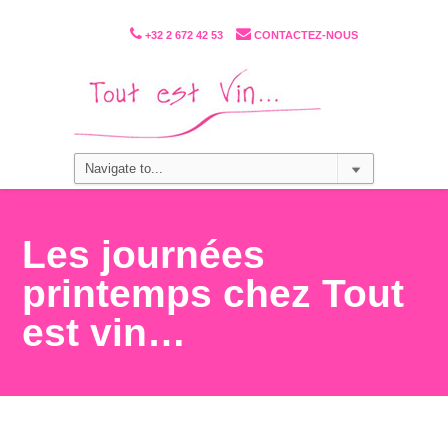
+32 2 672 42 53
CONTACTEZ-NOUS
Les journées
printemps chez Tout
est vin…