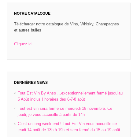
Ce
jeudi,
NOTRE CATALOGUE
je
vous
Télécharger notre catalogue de Vins, Whisky, Champagnes
et autres bulles
accueille
à
partir
Cliquez ici
de
14h
DERNIÈRES NEWS
Tout Est Vin By Anso …exceptionnellement fermé jusqu’au
5 Août inclus ! horaires des 6-7-8 août
Tout est vin sera fermé ce mercredi 19 novembre. Ce
jeudi, je vous accueille à partir de 14h
C’est un long week-end ! Tout Est Vin vous accueille ce
jeudi 14 août de 13h à 19h et sera fermé du 15 au 19 août