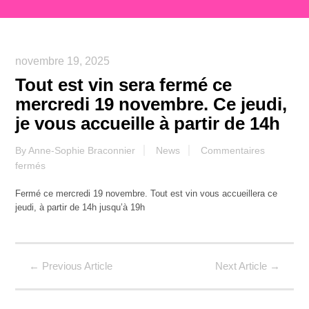
novembre 19, 2025
Tout est vin sera fermé ce
mercredi 19 novembre. Ce jeudi,
je vous accueille à partir de 14h
By
Anne-Sophie Braconnier
News
Commentaires
sur
fermés
Tout
Fermé ce mercredi 19 novembre. Tout est vin vous accueillera ce
est
jeudi, à partir de 14h jusqu’à 19h
vin
sera
fermé
ce
←
Previous Article
Next Article
→
mercredi
19
novembre.