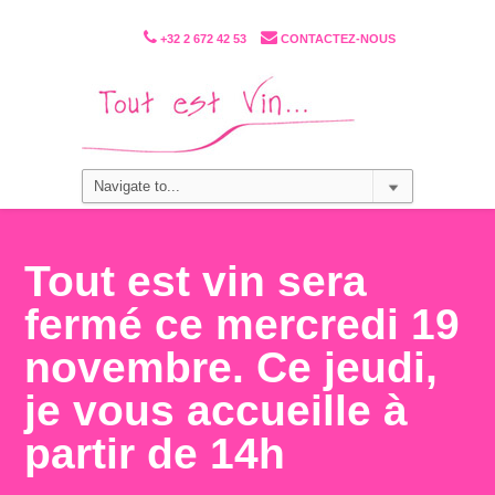
+32 2 672 42 53
CONTACTEZ-NOUS
Tout est vin sera
fermé ce mercredi 19
novembre. Ce jeudi,
je vous accueille à
partir de 14h