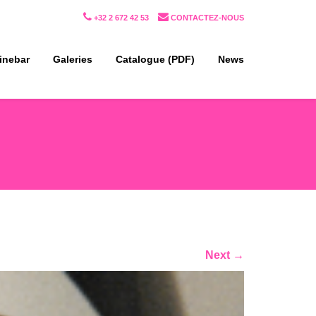
+32 2 672 42 53
CONTACTEZ-NOUS
inebar
Galeries
Catalogue (PDF)
News
Next
→