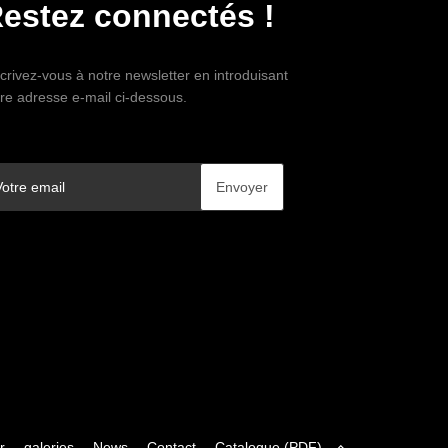
estez connectés !
crivez-vous à notre newsletter en introduisant
tre adresse e-mail ci-dessous.
r
galeries
News
Contact
Catalogue (PDF)