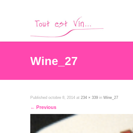
Wine_27
Published
octobre 8, 2014
at
234 × 339
in
Wine_27
←
Previous