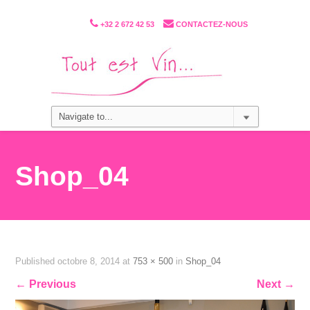
+32 2 672 42 53
CONTACTEZ-NOUS
Shop_04
Published
octobre 8, 2014
at
753 × 500
in
Shop_04
←
Previous
Next
→