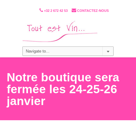
+32 2 672 42 53
CONTACTEZ-NOUS
Notre boutique sera
fermée les 24-25-26
janvier