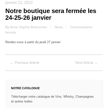
janvier 21, 2022
Notre boutique sera fermée les
24-25-26 janvier
By
Anne-Sophie Braconnier
News
Commentaires
sur
fermés
Notre
Rendez-vous à partir du jeudi 27 janvier
boutique
sera
fermée
les
←
Previous Article
Next Article
→
24-
25-
26
janvier
NOTRE CATALOGUE
Télécharger notre catalogue de Vins, Whisky, Champagnes
et autres bulles