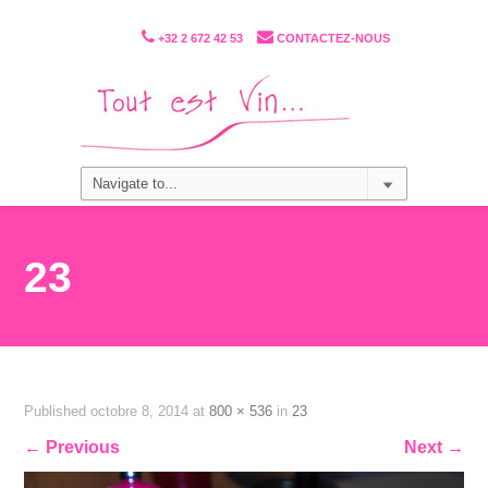
+32 2 672 42 53
CONTACTEZ-NOUS
23
Published
octobre 8, 2014
at
800 × 536
in
23
←
Previous
Next
→