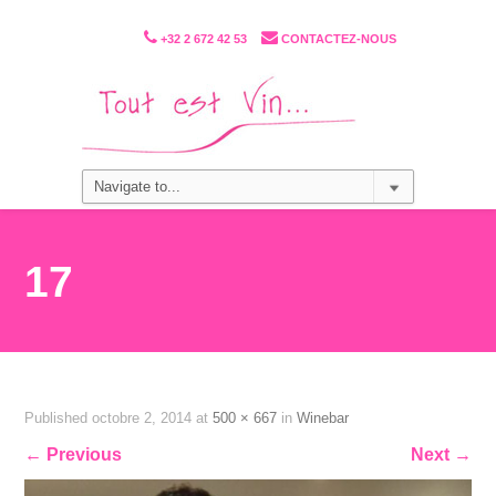
+32 2 672 42 53
CONTACTEZ-NOUS
17
Published
octobre 2, 2014
at
500 × 667
in
Winebar
←
Previous
Next
→