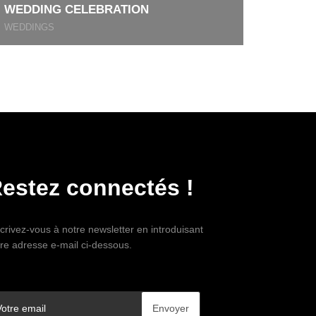
WEDDING CELEBRATION
WEDDINGS
estez connectés !
crivez-vous à notre newsletter en introduisant
tre adresse e-mail ci-dessous.