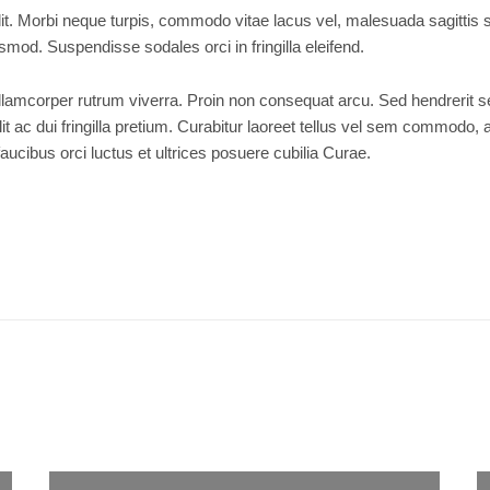
it. Morbi neque turpis, commodo vitae lacus vel, malesuada sagittis s
mod. Suspendisse sodales orci in fringilla eleifend.
 ullamcorper rutrum viverra. Proin non consequat arcu. Sed hendrerit
t ac dui fringilla pretium. Curabitur laoreet tellus vel sem commodo,
ucibus orci luctus et ultrices posuere cubilia Curae.