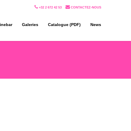
+32 2 672 42 53
CONTACTEZ-NOUS
inebar
Galeries
Catalogue (PDF)
News