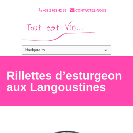
+32 2 672 42 53
CONTACTEZ-NOUS
Rillettes d’esturgeon
aux Langoustines