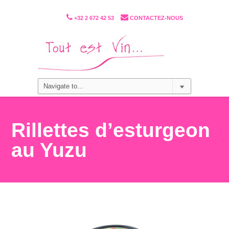
+32 2 672 42 53
CONTACTEZ-NOUS
Rillettes d’esturgeon
au Yuzu