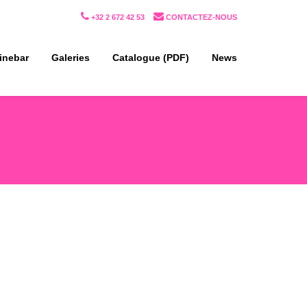
+32 2 672 42 53
CONTACTEZ-NOUS
inebar
Galeries
Catalogue (PDF)
News