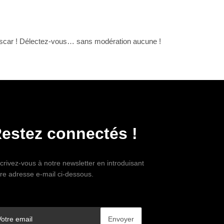
agascar ! Délectez-vous… sans modération aucune !
estez connectés !
crivez-vous à notre newsletter en introduisant
tre adresse e-mail ci-dessous.