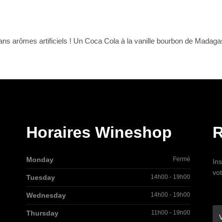
 sans arômes artificiels ! Un Coca Cola à la vanille bourbon de Mad
Horaires Wineshop
R
Monday
Fermé
Ins
vo
Tuesday
14h00 - 19h00
Wednesday
14h00 - 19h00
Thursday
11h00 - 19h00