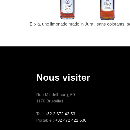
Elixia, une limonade made in Jura ; sans colorants,
Nous visiter
Rue Middelbourg, 60
1170 Bruxelles.
Tel :
+32 2 672 42 53
Portable :
+32 472 422 638